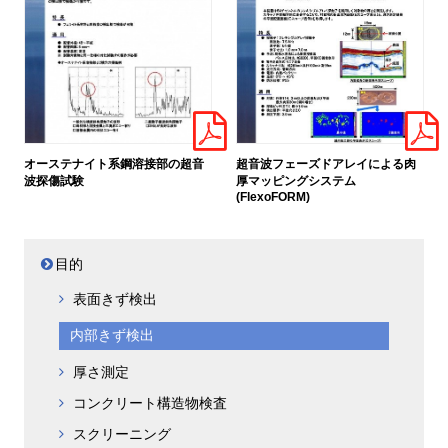
オーステナイト系鋼溶接部の超音
超音波フェーズドアレイによる肉
波探傷試験
厚マッピングシステム
(FlexoFORM)
目的
表面きず検出
内部きず検出
厚さ測定
コンクリート構造物検査
スクリーニング