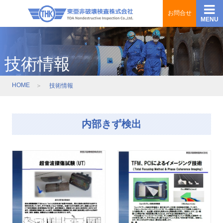
お問合せ
MENU
東亜非破壊検査株式会社 TOA Nondestructive
Inspection Co.,Ltd.
技術情報
HOME
技術情報
内部きず検出