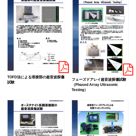
TOFD法による溶接部の超音波探傷
フェーズドアレイ超音波探傷試験
試験
（Phased Array Ultrasonic
Testing）