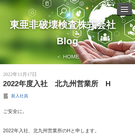
アーカイブ
東亜非破壊検査株式会社
2026年 8月
2
2026年 7月
3
Blog
2026年 6月
3
2026年 5月
1
＜ HOME
2026年 4月
1
2026年 3月
1
2022年11月17日
2025年 12月
1
2022年度入社 北九州営業所 H
2025年 11月
2
新入社員
2025年 10月
3
2025年 9月
2
ご安全に。
2025年 7月
2
2025年 6月
2
2022年入社、北九州営業所のHと申します。
2025年 5月
3