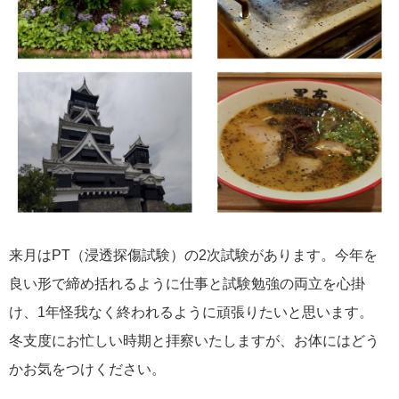
非破壊検査
1
その他
10
社内イベント
10
エントリー
2026年08月03日
2026年入社 大牟田出張所 Y
来月はPT（浸透探傷試験）の2次試験があります。今年を
良い形で締め括れるように仕事と試験勉強の両立を心掛
け、1年怪我なく終われるように頑張りたいと思います。
冬支度にお忙しい時期と拝察いたしますが、お体にはどう
かお気をつけください。
2026年08月03日
2026年入社 大牟田出張所 S