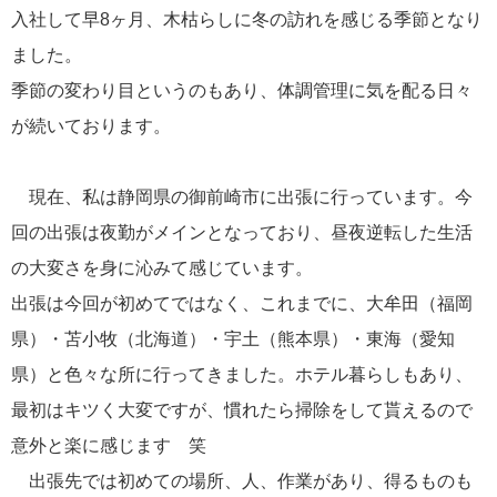
入社して早8ヶ月、木枯らしに冬の訪れを感じる季節となり
2025年 4月
3
2025年 1月
1
ました。
2024年 12月
1
季節の変わり目というのもあり、体調管理に気を配る日々
2024年 11月
1
が続いております。
2024年 10月
4
2024年 9月
2
現在、私は静岡県の御前崎市に出張に行っています。今
2024年 8月
3
回の出張は夜勤がメインとなっており、昼夜逆転した生活
2024年 7月
5
の大変さを身に沁みて感じています。
2024年 6月
2
出張は今回が初めてではなく、これまでに、大牟田（福岡
2024年 5月
5
県）・苫小牧（北海道）・宇土（熊本県）・東海（愛知
2024年 4月
2
県）と色々な所に行ってきました。ホテル暮らしもあり、
2024年 1月
4
2023年 12月
3
最初はキツく大変ですが、慣れたら掃除をして貰えるので
2023年 11月
3
意外と楽に感じます 笑
2023年 10月
3
出張先では初めての場所、人、作業があり、得るものも