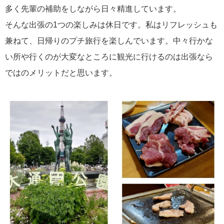
2023年 9月
2
多く先輩の補助をしながら日々精進しています。
2023年 8月
3
そんな出張の1つの楽しみは休日です。私はリフレッシュも
2023年 7月
3
兼ねて、日帰りのプチ旅行を楽しんでいます。中々行かな
2023年 6月
4
い所や行くのが大変なところに観光に行けるのは出張なら
2023年 1月
1
ではのメリットだと思います。
2022年 11月
1
2022年 8月
1
2022年 7月
3
カテゴリー
新入社員
126
研修・教育
25
採用
7
本社関連
5
営業所・出張所・Gr
6